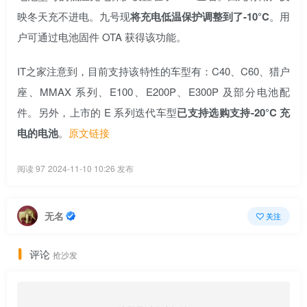
映冬天充不进电。九号现
将充电低温保护调整到了-10°C
。用
户可通过电池固件 OTA 获得该功能。
IT之家注意到，目前支持该特性的车型有：C40、C60、猎户
座、MMAX 系列、E100、E200P、E300P 及部分电池配
件。另外，上市的 E 系列迭代车型
已支持选购支持-20°C 充
电的电池
。
原文链接
阅读 97
2024-11-10 10:26 发布
无名
关注
评论
抢沙发