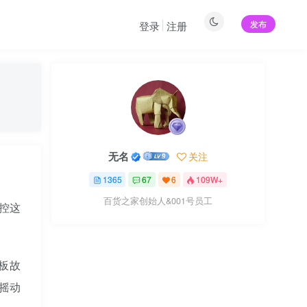
发布
登录
注册
无名
关注
1365
67
6
109W+
百货之家创始人&001号员工
指控这
板故
摇动