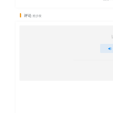
评论
抢沙发