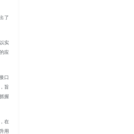
列出了
以实
的应
接口
，旨
抓握
，在
升用