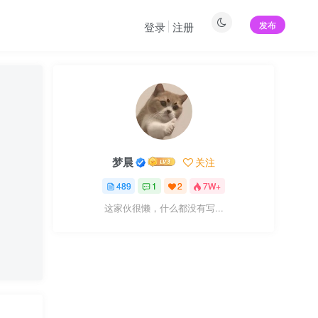
发布
登录
注册
梦晨
关注
489
1
2
7W+
这家伙很懒，什么都没有写...