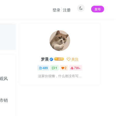
发布
登录
注册
梦晨
关注
489
1
2
7W+
这家伙很懒，什么都没有写...
外观风
市销