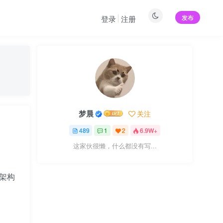
发布
登录
注册
梦晨
关注
489
1
2
6.9W+
这家伙很懒，什么都没有写...
架构