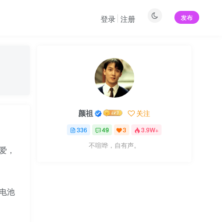
发布
登录
注册
颜祖
关注
336
49
3
3.9W+
不喧哗，自有声。
喜爱，
电池