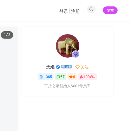
发布
登录
注册
1
/
3
无名
关注
1365
67
6
109W+
百货之家创始人&001号员工