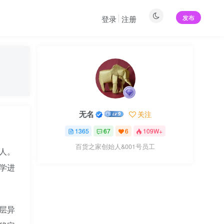
发布
登录
注册
无名
关注
1365
67
6
109W+
百货之家创始人&001号员工
器人。
学进
层异