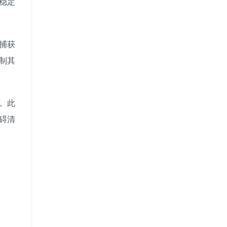
稳定
捕获
制其
。此
碍清