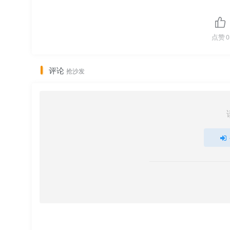
点赞
0
评论
抢沙发