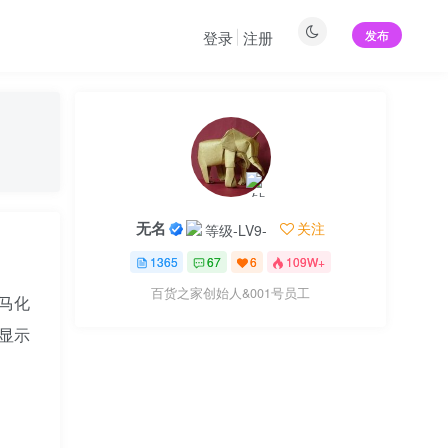
发布
登录
注册
无名
关注
1365
67
6
109W+
百货之家创始人&001号员工
，马化
数显示