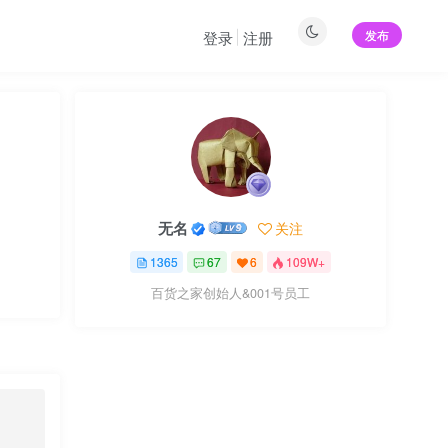
发布
登录
注册
无名
关注
1365
67
6
109W+
百货之家创始人&001号员工