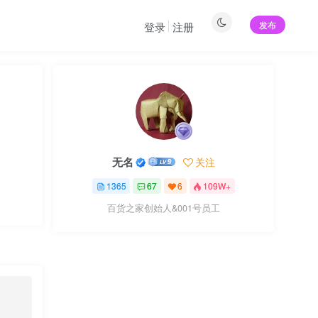
发布
登录
注册
无名
关注
1365
67
6
109W+
百货之家创始人&001号员工