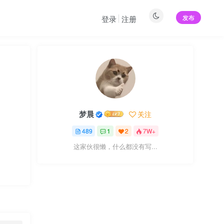
发布
登录
注册
梦晨
关注
489
1
2
7W+
这家伙很懒，什么都没有写...