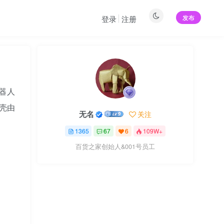
发布
登录
注册
机器人
外壳由
无名
关注
1365
67
6
109W+
百货之家创始人&001号员工