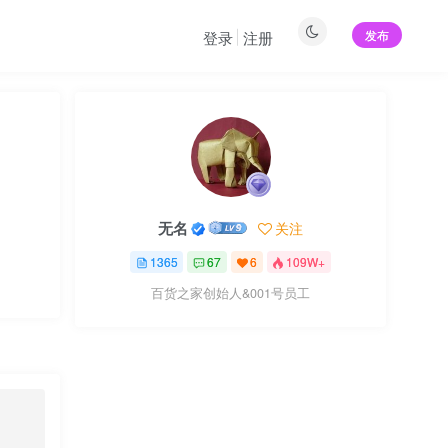
发布
登录
注册
无名
关注
1365
67
6
109W+
百货之家创始人&001号员工