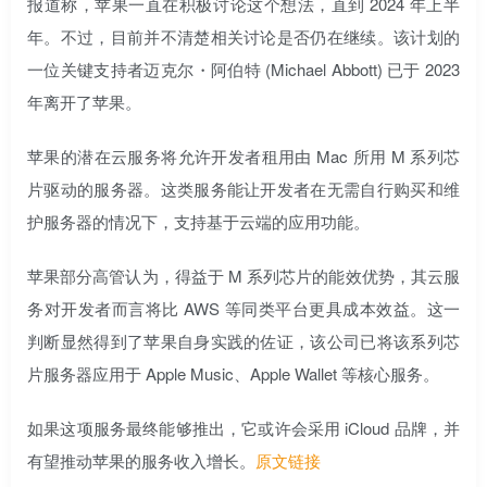
报道称，苹果一直在积极讨论这个想法，直到 2024 年上半
年。不过，目前并不清楚相关讨论是否仍在继续。该计划的
一位关键支持者迈克尔・阿伯特 (Michael Abbott) 已于 2023
年离开了苹果。
苹果的潜在云服务将允许开发者租用由 Mac 所用 M 系列芯
片驱动的服务器。这类服务能让开发者在无需自行购买和维
护服务器的情况下，支持基于云端的应用功能。
苹果部分高管认为，得益于 M 系列芯片的能效优势，其云服
务对开发者而言将比 AWS 等同类平台更具成本效益。这一
判断显然得到了苹果自身实践的佐证，该公司已将该系列芯
片服务器应用于 Apple Music、Apple Wallet 等核心服务。
如果这项服务最终能够推出，它或许会采用 iCloud 品牌，并
有望推动苹果的服务收入增长。
原文链接