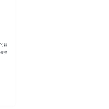
的智
法提