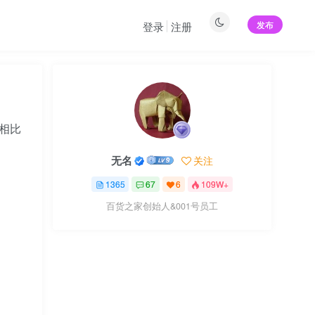
发布
登录
注册
年相比
无名
关注
1365
67
6
109W+
百货之家创始人&001号员工