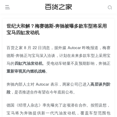
世纪大和解？梅赛德斯-奔驰被曝多款车型将采用
宝马四缸发动机
百货之家 8 月 22 日消息，据外媒 Autocar 昨晚报道，梅赛
德斯-奔驰正与宝马深入洽谈，计划在未来多款车型上采用宝
马的
四缸汽油发动机
。受电动车销量不及预期影响，奔驰正
重新审视其内燃机战略
。
奔驰内部人士对 Autocar 表示，两家公司已进入
高层谈判阶
段
，是否推进合作有望在今年底前公布。
德国《经理人杂志》率先曝光了这项潜在合作。按照设想，
宝马将为奔驰提供新一代汽油发动机，覆盖车型范围包