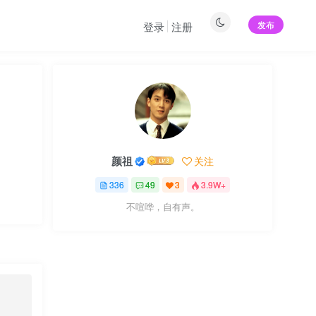
发布
登录
注册
颜祖
关注
336
49
3
3.9W+
不喧哗，自有声。