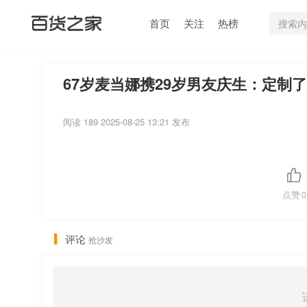
首页
关注
热榜
67岁麦当娜携29岁男友庆生：定制了
阅读 189
2025-08-25 13:21 发布
点赞
0
评论
抢沙发