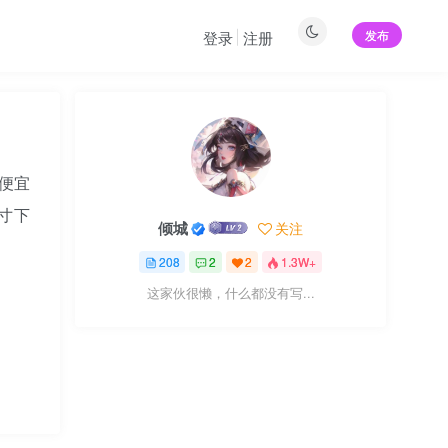
发布
登录
注册
最便宜
寸下
倾城
关注
208
2
2
1.3W+
这家伙很懒，什么都没有写...