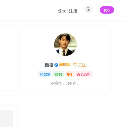
发布
登录
注册
颜祖
关注
336
49
3
3.9W+
不喧哗，自有声。