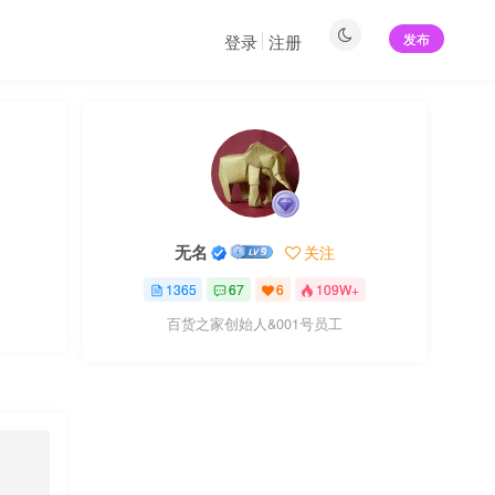
发布
登录
注册
无名
关注
1365
67
6
109W+
百货之家创始人&001号员工