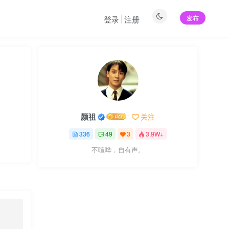
发布
登录
注册
颜祖
关注
336
49
3
3.9W+
不喧哗，自有声。