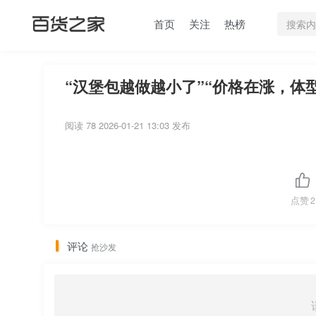
首页
关注
热榜
“汉堡包越做越小了”“价格在涨，体
阅读 78
2026-01-21 13:03 发布
点赞
2
评论
抢沙发