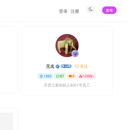
发布
登录
注册
无名
关注
1365
67
6
109W+
百货之家创始人&001号员工