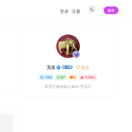
发布
登录
注册
无名
关注
1365
67
6
109W+
百货之家创始人&001号员工