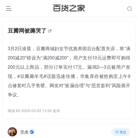
豆瓣网被薅哭了
3月2日凌晨，豆瓣商城妇女节优惠券因后台配置失误，将“满
200减20”错设为“满200减200”，用户支付10元运费即可购得
200元以上商品，部分订单实付17元。漏洞2—3点被用户发
现，#豆瓣薅羊毛#话题迅速传播，市集库存被抢购至上午9
点修复时几乎售罄。网友对“捡漏合理”与“恶意套利”风险展开
争议。
阅读 60
2026-03-02 13:34 发布
无名
关注