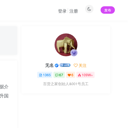
发布
登录
注册
无名
关注
1365
67
6
109W+
百货之家创始人&001号员工
，据介
升国