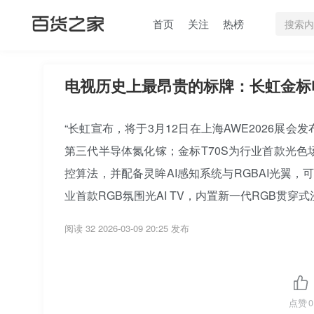
首页
关注
热榜
电视历史上最昂贵的标牌：长虹金标
“长虹宣布，将于3月12日在上海AWE2026
第三代半导体氮化镓；金标T70S为行业首款光色场同控
控算法，并配备灵眸AI感知系统与RGBAI光翼
业首款RGB氛围光AI TV，内置新一代RGB贯穿
阅读 32
2026-03-09 20:25 发布
点赞
0