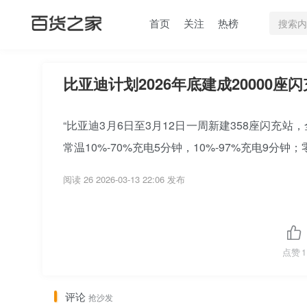
首页
关注
热榜
比亚迪计划2026年底建成20000座
“比亚迪3月6日至3月12日一周新建358座闪充站
常温10%-70%充电5分钟，10%-97%充电9分钟；
阅读 26
2026-03-13 22:06 发布
点赞
1
评论
抢沙发