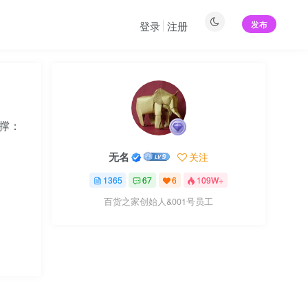
发布
登录
注册
支撑：
无名
关注
1365
67
6
109W+
百货之家创始人&001号员工