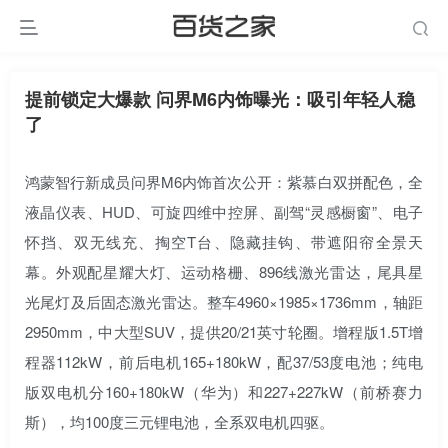
提前锁定大爆款 问界M6内饰曝光：吸引年轻人稳
了
鸿蒙智行新成员问界M6内饰首次公开：紫慕白双拼配色，全
液晶仪表、HUD、可旋四维中控屏、副驾“灵感橱窗”、电子
怀挡、双无线充、掏空T台、隐藏挂钩、带遮阳帘全景天
幕。外观配星耀大灯、运动格栅、896线激光雷达，尾具星
光尾灯及后固态激光雷达。整车4960×1985×1736mm，轴距
2950mm，中大型SUV，提供20/21英寸轮圈。增程版1.5T增
程器112kW，前后电机165+180kW，配37/53度电池；纯电
版双电机分160+180kW（华为）和227+227kW（前桥赛力
斯），均100度三元锂电池，全系双电机四驱。