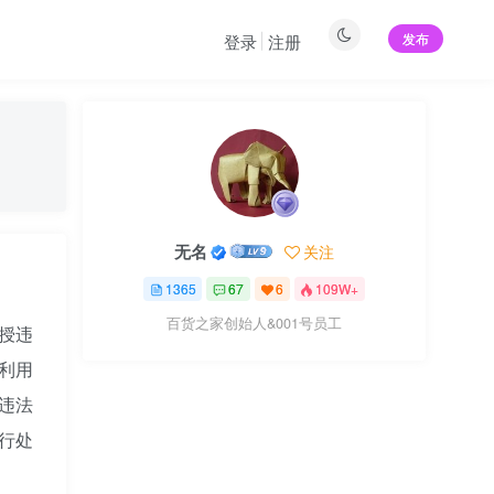
发布
登录
注册
无名
关注
1365
67
6
109W+
百货之家创始人&001号员工
传授违
利用
违法
行处