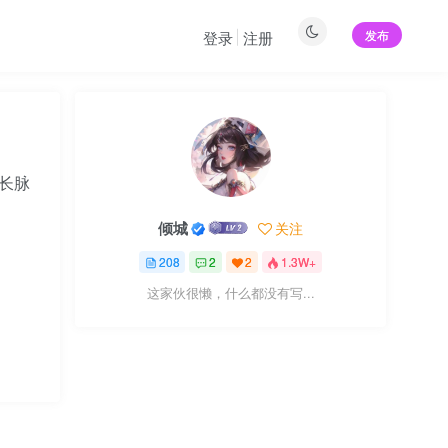
发布
登录
注册
长脉
倾城
关注
208
2
2
1.3W+
这家伙很懒，什么都没有写...