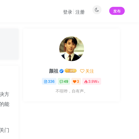
发布
登录
注册
颜祖
关注
336
49
3
3.9W+
不喧哗，自有声。
解决方
的能
关门