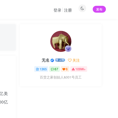
发布
登录
注册
无名
关注
1365
67
6
109W+
百货之家创始人&001号员工
万亿美
00亿