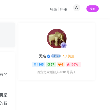
发布
登录
注册
无名
关注
1365
67
6
109W+
百货之家创始人&001号员工
持有的
贯坚
的智