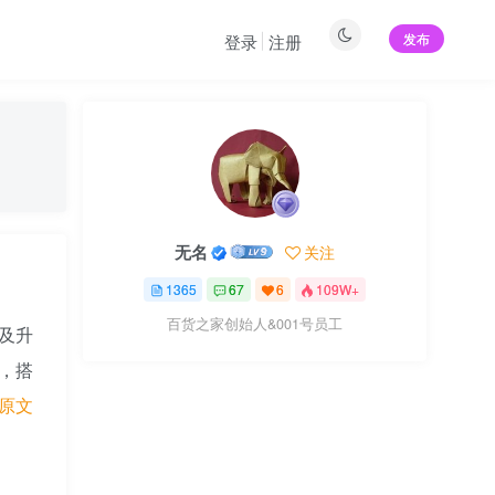
发布
登录
注册
无名
关注
1365
67
6
109W+
百货之家创始人&001号员工
以及升
，搭
原文