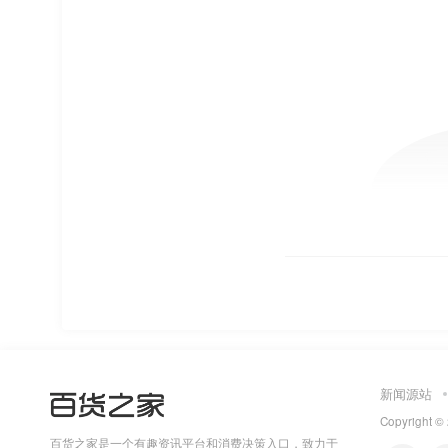
新闻源站
Copyright ©
百货之家是一个有趣资讯平台和消费决策入口，致力于