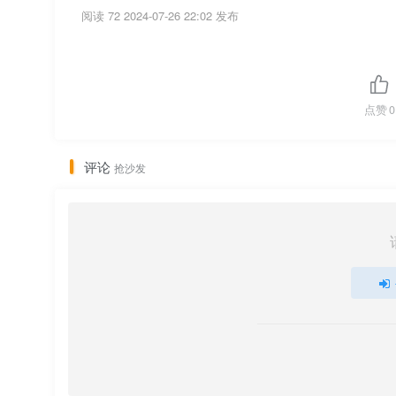
阅读 72
2024-07-26 22:02 发布
点赞
0
评论
抢沙发