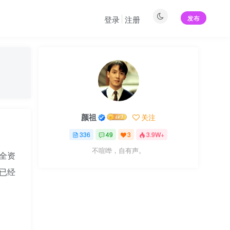
发布
登录
注册
颜祖
关注
336
49
3
3.9W+
不喧哗，自有声。
团全资
已经