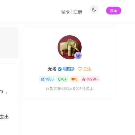
发布
登录
注册
无名
关注
1365
67
6
109W+
百货之家创始人&001号员工
m ，
过去出