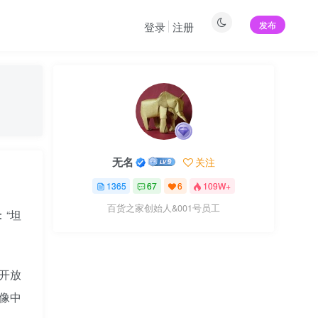
发布
登录
注册
无名
关注
1365
67
6
109W+
百货之家创始人&001号员工
：“坦
开放
像中