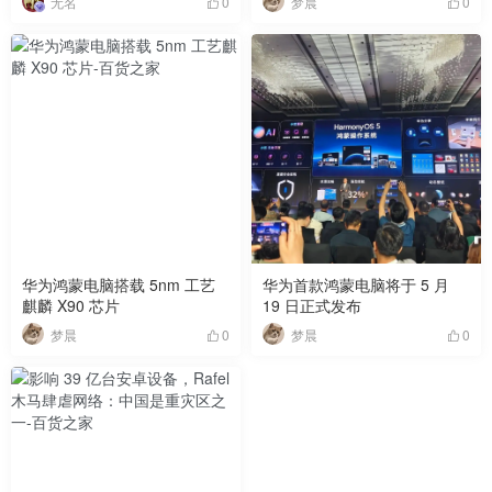
无名
梦晨
0
0
地数据
华为鸿蒙电脑搭载 5nm 工艺
华为首款鸿蒙电脑将于 5 月
麒麟 X90 芯片
19 日正式发布
梦晨
梦晨
0
0