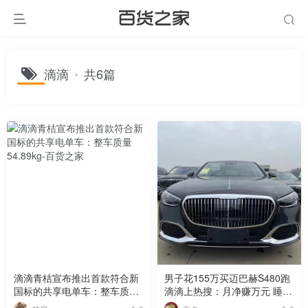
滴滴
共6篇
滴滴青桔宣布推出首款符合新
男子花155万买迈巴赫S480跑
国标的共享电单车：整车质量
滴滴上热搜：月净赚万元 睡到
54.89kg
自然醒