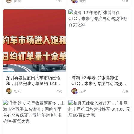
梦晨
无名
0
0
深圳再发提醒网约车市场已饱
滴滴“12 年老将”张博卸任
和，日均完成订单量约 12.8
CTO，未来将专注自动驾驶业
单 / 车
务
颜祖
无名
0
0