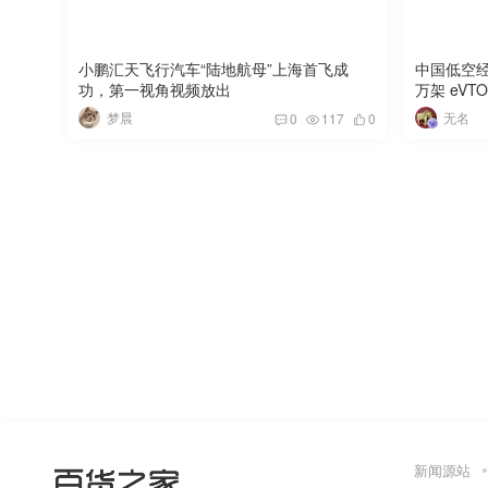
小鹏汇天飞行汽车“陆地航母”上海首飞成
中国低空经
功，第一视角视频放出
万架 eV
梦晨
无名
0
117
0
新闻源站