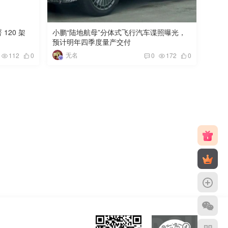
120 架
小鹏“陆地航母”分体式飞行汽车谍照曝光，
预计明年四季度量产交付
无名
112
0
0
172
0