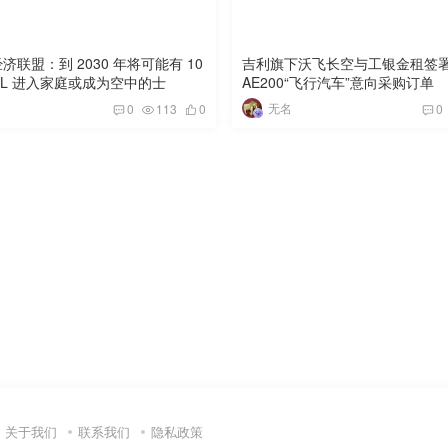
济联盟：到 2030 年将可能有 10
吉利旗下沃飞长空与工银金租签署 
TOL 进入家庭或成为空中的士
AE200“飞行汽车”意向采购订单
无名
0
113
0
0
关于我们
联系我们
隐私政策