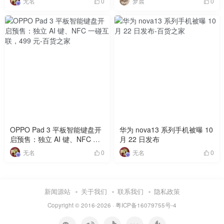
无名
梦晨
0
0
MateBook Fold 经验
OPPO Pad 3 平板智能键盘开
华为 nova13 系列手机被曝 10
启预售：独立 AI 键、NFC 一
月 22 日发布
碰互联，499 元
无名
无名
0
0
新闻源站
关于我们
联系我们
隐私政策
Copyright © 2016-2026 ·
粤ICP备16079755号-4