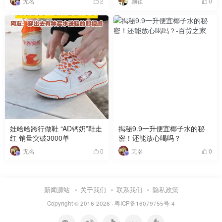
无名
颜祖
2
0
娃哈哈跨行做鞋 “AD钙奶”鞋走
揭秘9.9一升便宜椰子水的秘
红 销量突破3000单
密！还能放心喝吗？
无名
无名
0
0
新闻源站
关于我们
联系我们
隐私政策
Copyright © 2016-2026 ·
粤ICP备16079755号-4