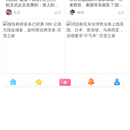
欧文武从京东离职：曾入职阿
来西亚、泰国等东南亚 7 国寄
里、快手等，负责淘宝推荐算
递业务
无名
倾城
0
0
法
报告称拼多多已积累 380 亿美
消息称京东全球售业务上线美
元现金储备，超特斯拉两倍多
国、日本、新加坡、马来西
亚，业绩要求“不亏本”
颜祖
颜祖
0
0