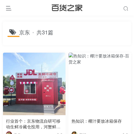
京东
共31篇
行业首个：京东物流自研可移
热知识：椰汁要放冰箱保存
动生鲜冷藏仓投用，河蟹鲜达
全国