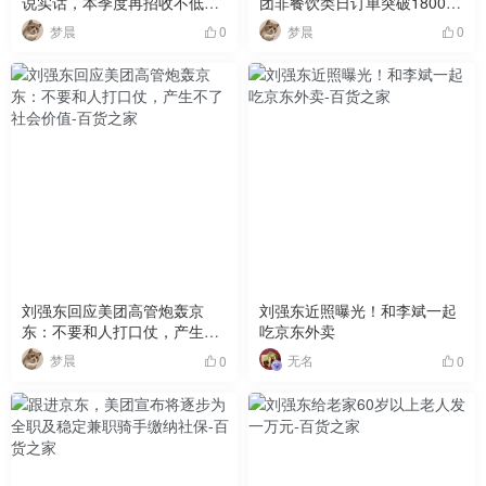
说实话，本季度再招收不低于
团非餐饮类日订单突破1800万
5 万名全职外卖员
单，让某些公司如芒在背
梦晨
梦晨
0
0
刘强东回应美团高管炮轰京
刘强东近照曝光！和李斌一起
东：不要和人打口仗，产生不
吃京东外卖
了社会价值
梦晨
无名
0
0