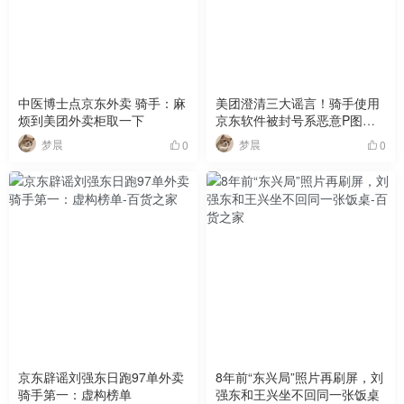
中医博士点京东外卖 骑手：麻
美团澄清三大谣言！骑手使用
烦到美团外卖柜取一下
京东软件被封号系恶意P图造
谣
梦晨
梦晨
0
0
京东辟谣刘强东日跑97单外卖
8年前“东兴局”照片再刷屏，刘
骑手第一：虚构榜单
强东和王兴坐不回同一张饭桌