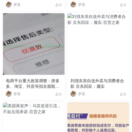
梦晨
梦晨
0
0
​​电商平台重大政策调整：拼多
刘强东亲自送外卖与消费者合
多、淘宝、抖音等拟全面取消”
影 京东回应：属实
仅退款”功能​​
梦晨
梦晨
0
0