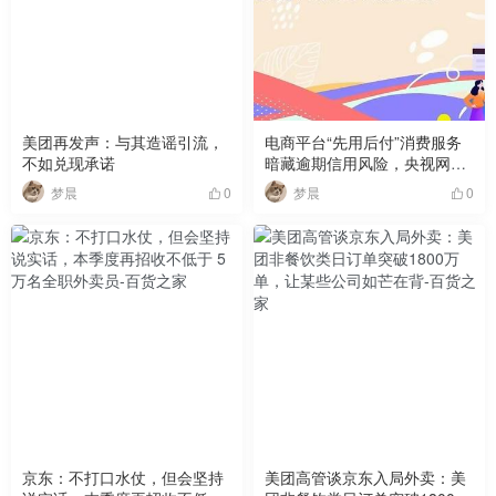
美团再发声：与其造谣引流，
电商平台“先用后付”消费服务
不如兑现承诺
暗藏逾期信用风险，央视网提
醒消费者谨慎使用
梦晨
梦晨
0
0
京东：不打口水仗，但会坚持
美团高管谈京东入局外卖：美