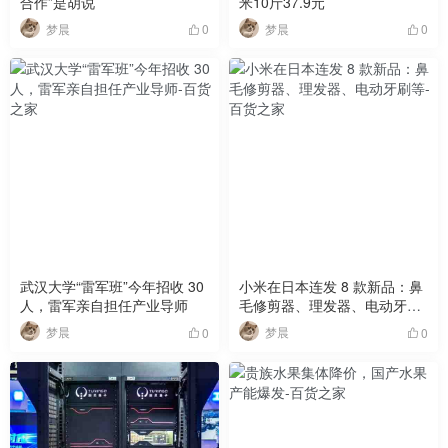
合作”是胡说
米10斤37.9元
梦晨
梦晨
0
0
武汉大学“雷军班”今年招收 30
小米在日本连发 8 款新品：鼻
人，雷军亲自担任产业导师
毛修剪器、理发器、电动牙刷
等
梦晨
梦晨
0
0