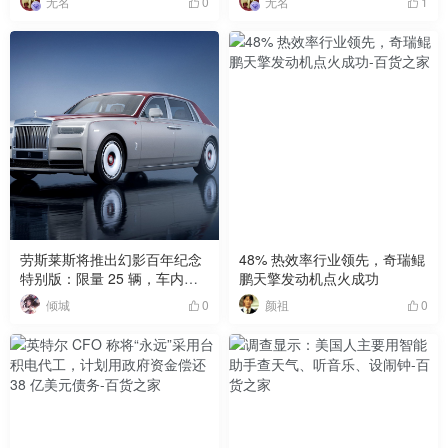
无名
无名
0
1
劳斯莱斯将推出幻影百年纪念
48% 热效率行业领先，奇瑞鲲
特别版：限量 25 辆，车内用
鹏天擎发动机点火成功
上 24K 镀金
倾城
颜祖
0
0