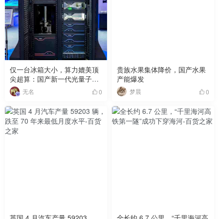
仅一台冰箱大小，算力媲美顶
贵族水果集体降价，国产水果
尖超算：国产新一代光量子计
产能爆发
算机首秀
无名
梦晨
0
0
英国 4 月汽车产量 59203
全长约 6.7 公里，“千里海河高