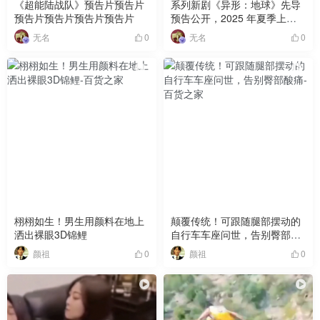
《超能陆战队》预告片预告片
系列新剧《异形：地球》先导
预告片预告片预告片预告片
预告公开，2025 年夏季上线
网播平台
无名
无名
0
0
栩栩如生！男生用颜料在地上
颠覆传统！可跟随腿部摆动的
洒出裸眼3D锦鲤
自行车车座问世，告别臀部酸
痛
颜祖
颜祖
0
0